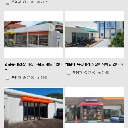
운영자
07-02
7019
연산동 애견샵 매장 다용도 캐노피입니
해운대 옥상테라스 잡이식어닝 입니다
다
운영자
07-02
7408
운영자
07-02
7043