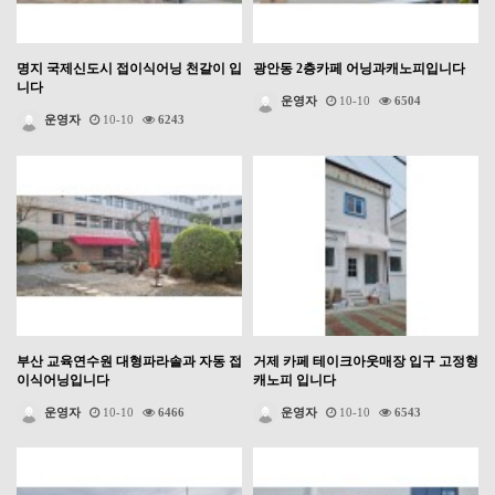
명지 국제신도시 접이식어닝 천갈이 입
광안동 2층카페 어닝과캐노피입니다
니다
운영자
10-10
6504
운영자
10-10
6243
부산 교육연수원 대형파라솔과 자동 접
거제 카페 테이크아웃매장 입구 고정형
이식어닝입니다
캐노피 입니다
운영자
10-10
6466
운영자
10-10
6543