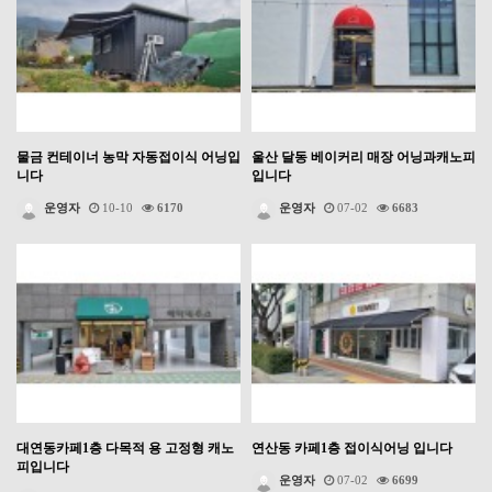
물금 컨테이너 농막 자동접이식 어닝입
울산 달동 베이커리 매장 어닝과캐노피
니다
입니다
운영자
10-10
6170
운영자
07-02
6683
대연동카페1층 다목적 용 고정형 캐노
연산동 카페1층 접이식어닝 입니다
피입니다
운영자
07-02
6699