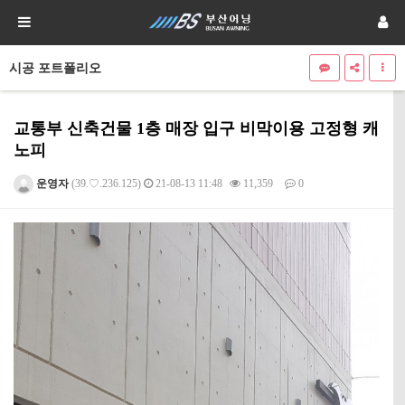
시공 포트폴리오
교통부 신축건물 1층 매장 입구 비막이용 고정형 캐
노피
운영자
(39.♡.236.125)
21-08-13 11:48
11,359
0
본문