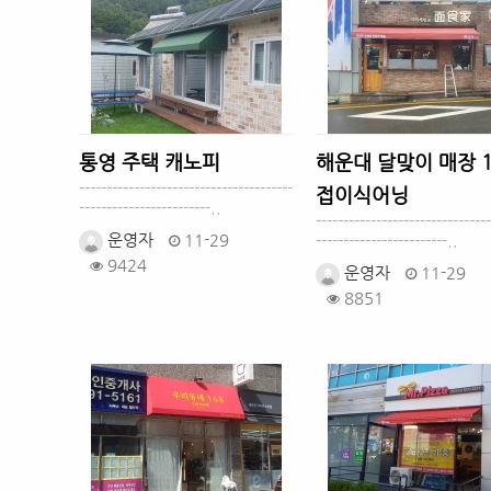
통영 주택 캐노피
해운대 달맞이 매장 
---------------------------------------
접이식어닝
------------------------..
--------------------------------
운영자
11-29
------------------------..
9424
운영자
11-29
8851