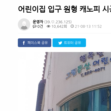
어린이집 입구 원형 캐노피 
운영자
(39.♡.236.125)
0건
10,642회
21-08-13 11:52
페이스북 공유
트위터 공유