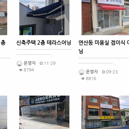
1층
신축주택 2층 테라스어닝
연산동 미용실 접이식 
---------------------------------------
닝
------------------------..
-------
-----------------------------------
운영자
11-29
------------------------..
8794
운영자
09-23
8816