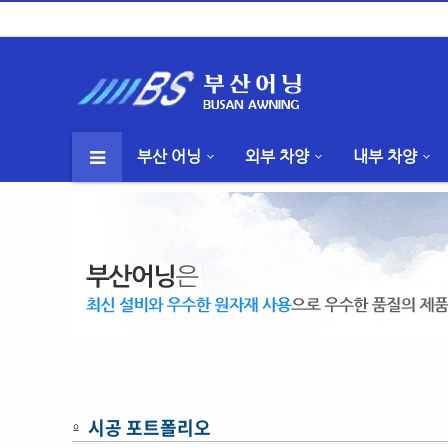
부산 어닝
외부 차양
내부 차양
시공 포트폴리오
º