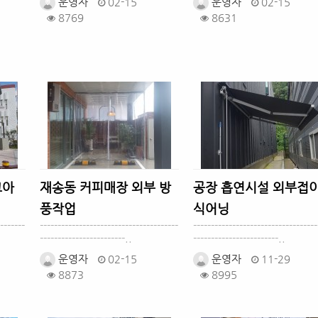
운영자
02-15
운영자
02-15
8769
8631
크아
재송동 커피매장 외부 방
공장 흡연시설 외부접
풍작업
식어닝
-------
---------------------------------------
-----------------------------------
------------------------..
------------------------..
운영자
02-15
운영자
11-29
8873
8995