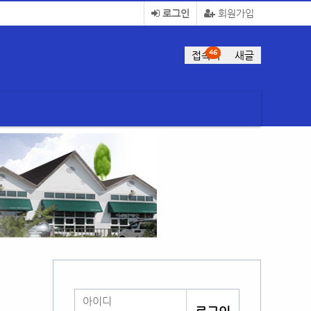
로그인
회원가입
46
접속자
새글