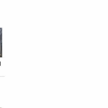
이
----