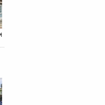
어
----