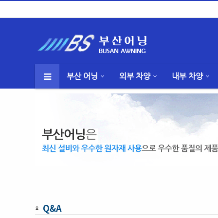
부산 어닝
외부 차양
내부 차양
Q&A
º