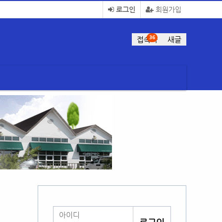
로그인
회원가입
36
접속자
새글