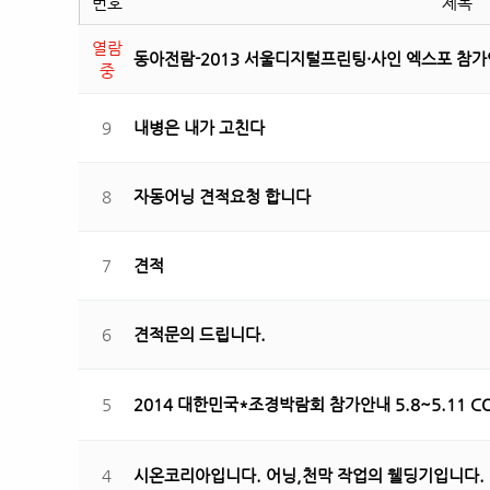
번호
제목
열람
동아전람-2013 서울디지털프린팅·사인 엑스포 참
중
9
내병은 내가 고친다
8
자동어닝 견적요청 합니다
7
견적
6
견적문의 드립니다.
5
2014 대한민국*조경박람회 참가안내 5.8~5.11 C
4
시온코리아입니다. 어닝,천막 작업의 웰딩기입니다.