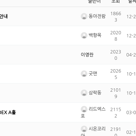
글쓴이
조회
날
1866
동아전람
가안내
12-
3
2020
백향목
12-
8
2023
이영란
04-
0
2026
굿맨
10-
5
2101
삼락동
10-
9
리드엑스
2115
OEX A홀
03-
2
포
시온코리
2191
02-
0
아