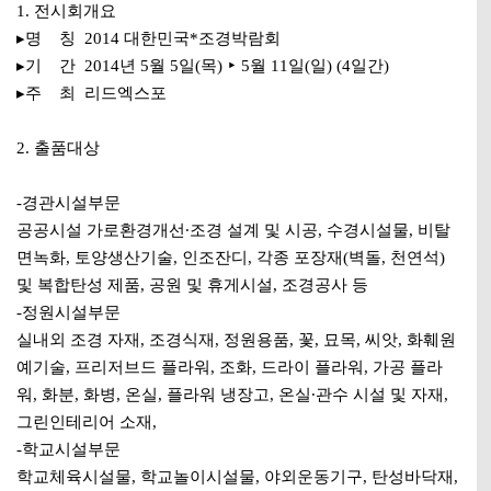
1. 전시회개요
▸명 칭 2014 대한민국*조경박람회
▸기 간 2014년 5월 5일(목) ‣ 5월 11일(일) (4일간)
▸주 최 리드엑스포
2. 출품대상
-경관시설부문
공공시설 가로환경개선∙조경 설계 및 시공, 수경시설물, 비탈
면녹화, 토양생산기술, 인조잔디, 각종 포장재(벽돌, 천연석)
및 복합탄성 제품, 공원 및 휴게시설, 조경공사 등
-정원시설부문
실내외 조경 자재, 조경식재, 정원용품, 꽃, 묘목, 씨앗, 화훼원
예기술, 프리저브드 플라워, 조화, 드라이 플라워, 가공 플라
워, 화분, 화병, 온실, 플라워 냉장고, 온실∙관수 시설 및 자재,
그린인테리어 소재,
-학교시설부문
학교체육시설물, 학교놀이시설물, 야외운동기구, 탄성바닥재,