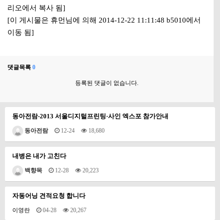
리오에서 복사 됨]
[이 게시물은 휴먼님에 의해 2014-12-22 11:11:48 b5010에서
이동 됨]
댓글목록
0
등록된 댓글이 없습니다.
동아전람-2013 서울디지털프린팅·사인 엑스포 참가안내
동아전람
12-24
18,680
내병은 내가 고친다
백향목
12-28
20,223
자동어닝 견적요청 합니다
이영란
04-28
20,267