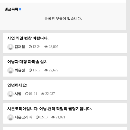
댓글목록
0
등록된 댓글이 없습니다.
사업 익일 번창 바랍니다.
김재철
12-24
28,005
어닝과 대형 파라솔 설치
최윤정
11-17
22,679
안녕하세요!
시엠
01-21
22,037
시온코리아입니다. 어닝,천막 작업의 웰딩기입니다.
시온코리아
02-13
21,921