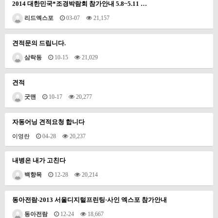
2014 대한민국*조경박람회 참가안내 5.8~5.11 …
리드엑스포
03-07
21,157
견적문의 드립니다.
삼락동
10-15
21,029
견적
굿맨
10-17
20,277
자동어닝 견적요청 합니다
이영란
04-28
20,237
내병은 내가 고친다
백향목
12-28
20,214
동아전람-2013 서울디지털프린팅·사인 엑스포 참가안내
동아전람
12-24
18,667