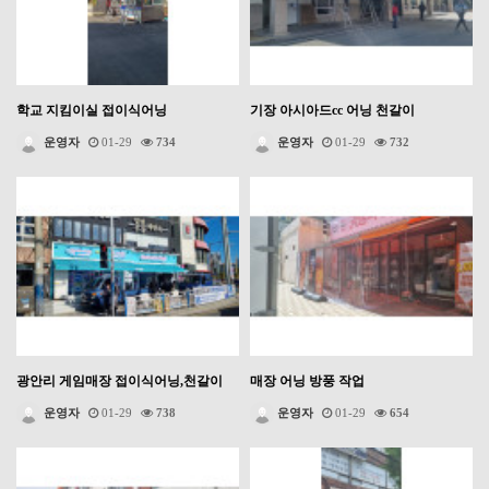
학교 지킴이실 접이식어닝
기장 아시아드cc 어닝 천갈이
운영자
01-29
734
운영자
01-29
732
광안리 게임매장 접이식어닝,천갈이
매장 어닝 방풍 작업
운영자
01-29
738
운영자
01-29
654