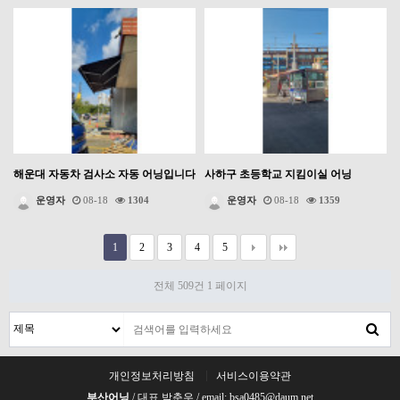
해운대 자동차 검사소 자동 어닝입니다
사하구 초등학교 지킴이실 어닝
운영자
08-18
1304
운영자
08-18
1359
1
2
3
4
5
전체 509건
1 페이지
개인정보처리방침
서비스이용약관
부산어닝
/ 대표 박춘우 / email: bsa0485@daum.net