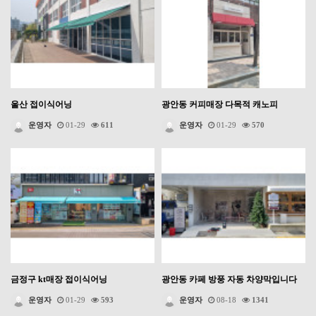
울산 접이식어닝
광안동 커피매장 다목적 캐노피
운영자
01-29
611
운영자
01-29
570
금정구 kt매장 접이식어닝
광안동 카페 방풍 자동 차양막입니다
운영자
01-29
593
운영자
08-18
1341