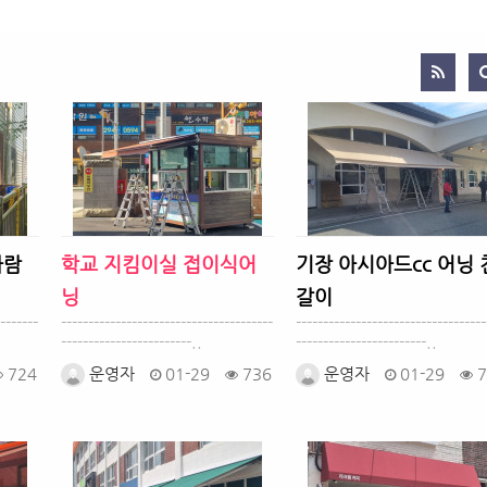
바람
학교 지킴이실 접이식어
기장 아시아드cc 어닝 
닝
갈이
-------
---------------------------------------
-----------------------------------
------------------------..
------------------------..
724
운영자
01-29
736
운영자
01-29
7