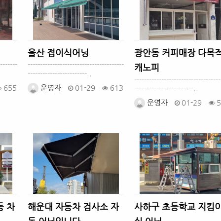
울산 접이식어닝
광안동 커피매장 다목
-------
---------------------------------------
캐노피
------------------------..
-----------------------------------
655
운영자
01-29
613
------------------------..
운영자
01-29
5
동 차
해운대 자동차 검사소 자
사하구 초등학교 지킴