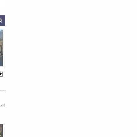
천
----
34