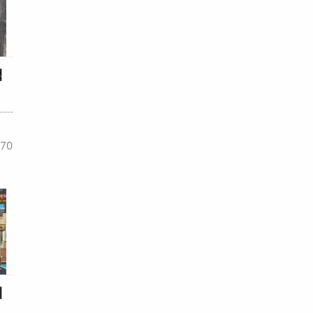
적
----
70
이