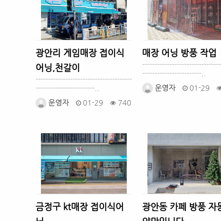
광안리 게임매장 접이식
매장 어닝 방풍 작업
--------------------------------
어닝,천갈이
------------------------..
---------------------------------------
운영자
01-29
------------------------..
운영자
01-29
740
금정구 kt매장 접이식어
광안동 카페 방풍 자