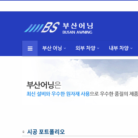
부산 어닝
외부 차양
내부 차양
시공 포트폴리오
º