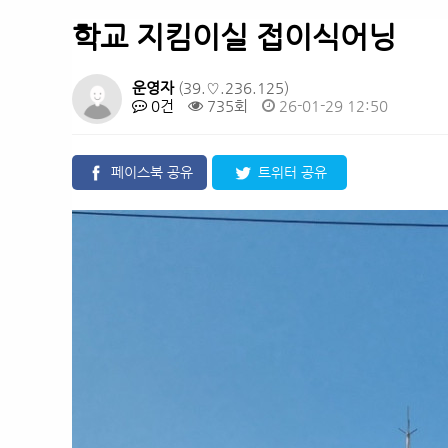
학교 지킴이실 접이식어닝
운영자
(39.♡.236.125)
0건
735회
26-01-29 12:50
페이스북 공유
트위터 공유